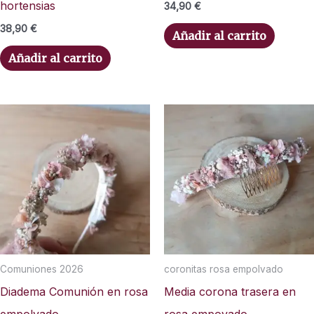
hortensias
34,90
€
38,90
€
Añadir al carrito
Añadir al carrito
Comuniones 2026
coronitas rosa empolvado
Diadema Comunión en rosa
Media corona trasera en
empolvado
rosa empovado