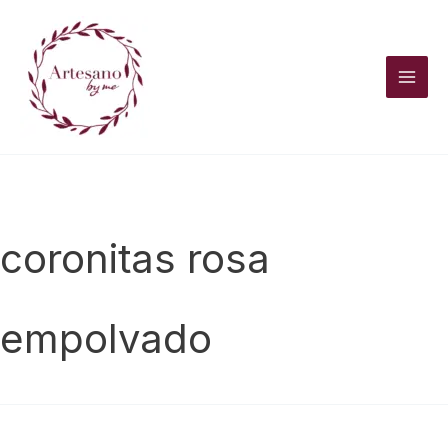
Ir
al
contenido
coronitas rosa
empolvado